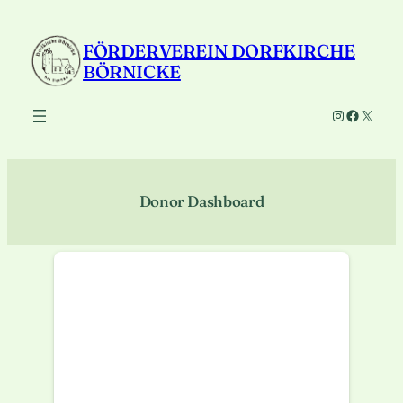
Zum
Inhalt
FÖRDERVEREIN DORFKIRCHE
springen
BÖRNICKE
Instagram
Faceboo
X
Donor Dashboard