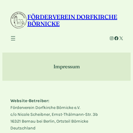
Zum
Inhalt
FÖRDERVEREIN DORFKIRCHE
springen
BÖRNICKE
Instagram
Faceboo
X
Impressum
Website-Betreiber:
Förderverein Dorfkirche Börnicke e.V.
c/o Nicole Scheibner, Ernst-Thälmann-Str. 3b
16321 Bernau bei Berlin, Ortsteil Börnicke
Deutschland