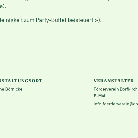
e).
Kleinigkeit zum Party-Buffet beisteuert :-).
NSTALTUNGSORT
VERANSTALTER
che Börnicke
Förderverein Dorfkirc
E-Mail
info.foerderverein@do